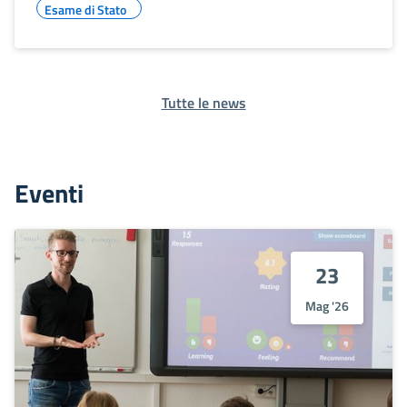
Esame di Stato
Tutte le news
Eventi
23
Mag '26