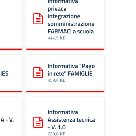
Informativa
privacy
integrazione
integrativa IMMAGINI
Scarica: Informativa privacy integrazione s
somministrazione
FARMACI a scuola
444,9 KB
Informativa "Pago
IES
in rete" FAMIGLIE
 privacy COOKIES
Scarica: Informativa "Pago in rete" FAMIGLIE
459,6 KB
Informativa
A - V.
Assistenza tecnica
or
Accesso UNICA - V. 1.0
Scarica: Informativa Assistenza tecnica - V. 1
- V. 1.0
229,6 KB