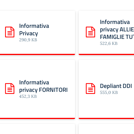
Informativa
Informativa
privacy ALLIE
Privacy
Scarica: Informativa Privacy
Scarica: Informativa
FAMIGLIE TU
290,9 KB
522,6 KB
Informativa
Depliant DDI
privacy FORNITORI
Scarica: Informativa privacy FORNITORI
Scarica: Depliant DDI
555,0 KB
452,3 KB