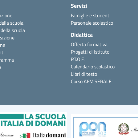
Servizi
azione
Famiglie e studenti
della scuola
Personale scolastico
 della scuola
Didattica
zazione
Offerta formativa
one
Progetti di Istituto
nti
P.T.O.F.
gramma
Calendario scolastico
a
Libri di testo
Corso AFM SERALE