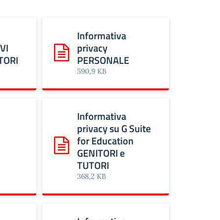
Informativa
VI
privacy
 privacy ALLIEVI FAMIGLIE TUTORI
Scarica: Informativa privacy PERSONALE
TORI
PERSONALE
590,9 KB
Informativa
privacy su G Suite
for Education
Scarica: Informativa privacy su G Suite for 
GENITORI e
TUTORI
368,2 KB