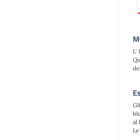
Mo
L' 
Qu
de
Es
Gl
bl
al
Le