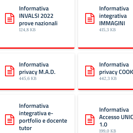
Informativa
Informativa
INVALSI 2022
integrativa
Scarica: Informativa INVALSI 2022 prove nazionali
Scarica: Informativa 
prove nazionali
IMMAGINI
124,8 KB
415,3 KB
Informativa
Informativa
privacy M.A.D.
privacy COOK
Scarica: Informativa privacy M.A.D.
Scarica: Informativa
445,6 KB
442,3 KB
Informativa
Informativa
integrativa e-
Accesso UNIC
portfolio e docente
Scarica: Informativa integrativa e-portfolio e docente tut
Scarica: Informativa 
1.0
tutor
199,0 KB