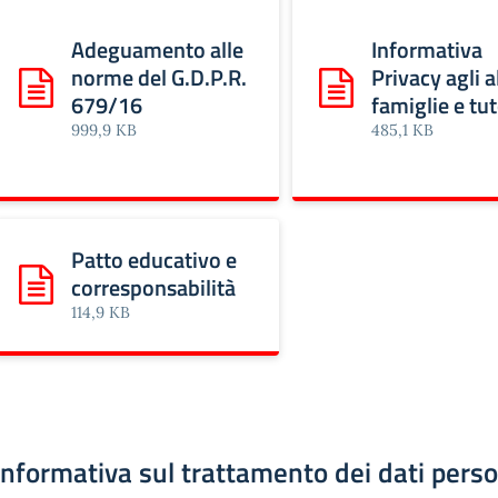
Adeguamento alle
Informativa
norme del G.D.P.R.
Privacy agli al
Scarica: Adeguamento alle norme del G.D.P.R. 679/16
Scarica: Informativa Pr
679/16
famiglie e tut
999,9 KB
485,1 KB
Patto educativo e
corresponsabilità
Scarica: Patto educativo e corresponsabilità
114,9 KB
Informativa sul trattamento dei dati perso