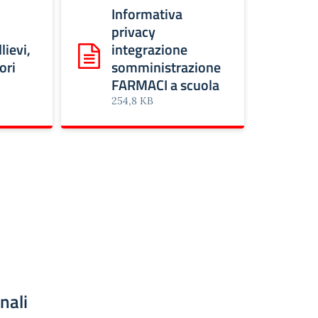
Informativa
privacy
lievi,
integrazione
ivacy agli allievi, famiglie e tutori
Scarica: Informativa privacy integrazione s
ori
somministrazione
FARMACI a scuola
254,8 KB
nali