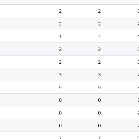
2
2
2
2
1
1
2
2
2
2
3
3
5
5
0
0
0
0
0
0
2
2