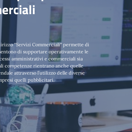
erciali
ndirizzo “Servizi Commerciali“ permette di
sentono di supportare operativamente le
ocessi amministrativi e commerciali sia
 tali competenze rientrano anche quelle
dale attraverso l’utilizzo delle diverse
resi quelli pubblicitari.