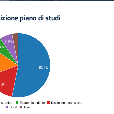
zione piano di studi
6.3%
.3%
53.1%
6.3%
 straniere
Economia e diritto
Discipline umanistiche
0
Sport
Altro