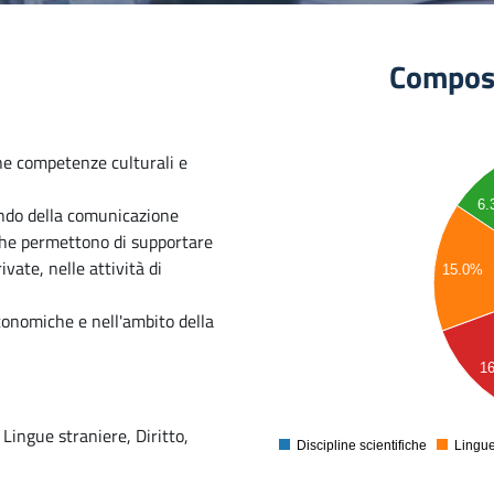
Composi
90
ne competenze culturali e
80
6
ondo della comunicazione
70
che permettono di supportare
60
vate, nelle attività di
15.0%
50
40
conomiche e nell'ambito della
30
1
20
10
 Lingue straniere, Diritto,
0
Discipline scientifiche
Lingue