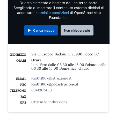
Questo elemento è hostato da una terza parte.
Scegliendo di mostrare il contenuto esterno dichiari di
accettare i
termini e condizioni
di OpenStreetMap
Foundation.
Carica mappa
Non chiedere più
Via Giuseppe Badoni, 2 23900 Lecco LC
INDIRIZZO
Orari
ORARI
Lun-Ven: dalle 06:30 alle 18:00 Sabato: dalle
06:30 alle 15:00 Domenica: chiuso
lcis01100x@istruzione.it
EMAIL
lcis01100x@pec.istruzione.it
PEC
0341362430
TELEFONO
FAX
Ottieni le indicazioni
GPS