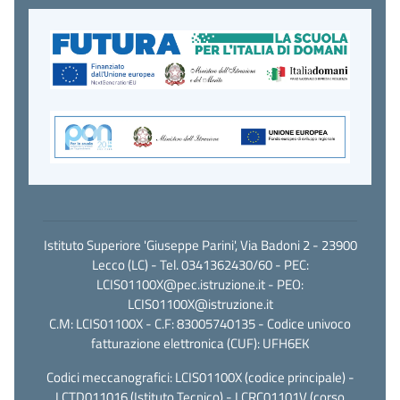
Istituto Superiore 'Giuseppe Parini', Via Badoni 2 - 23900
Lecco (LC) - Tel. 0341362430/60 - PEC:
LCIS01100X@pec.istruzione.it
- PEO:
LCIS01100X@istruzione.it
C.M: LCIS01100X - C.F: 83005740135 - Codice univoco
fatturazione elettronica (CUF): UFH6EK
Codici meccanografici: LCIS01100X (codice principale) -
LCTD011016 (Istituto Tecnico) - LCRC01101V (corso