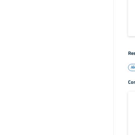
Res
Al
Con