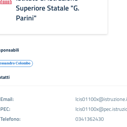
Superiore Statale "G.
Parini"
ponsabili
essandro Colombo
tatti
Email:
lcis01100x@istruzione.i
PEC:
lcis01100x@pec.istruzio
Telefono:
0341362430