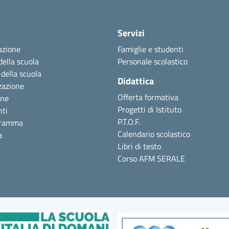
Servizi
azione
Famiglie e studenti
della scuola
Personale scolastico
 della scuola
Didattica
zazione
Offerta formativa
one
Progetti di Istituto
nti
P.T.O.F.
gramma
Calendario scolastico
a
Libri di testo
Corso AFM SERALE