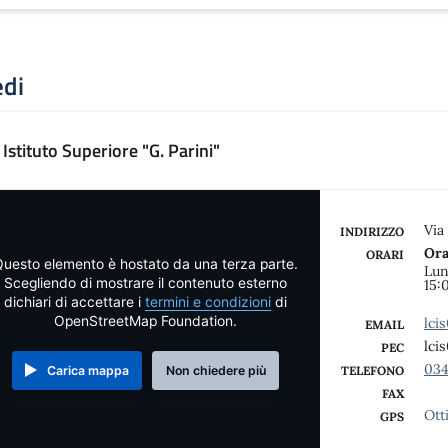
edi
Istituto Superiore "G. Parini"
Via
INDIRIZZO
Ora
ORARI
uesto elemento è hostato da una terza parte.
Lun
Scegliendo di mostrare il contenuto esterno
15:
dichiari di accettare i
termini e condizioni
di
OpenStreetMap Foundation.
lci
EMAIL
lci
PEC
034
Carica mappa
Non chiedere più
TELEFONO
FAX
Ott
GPS