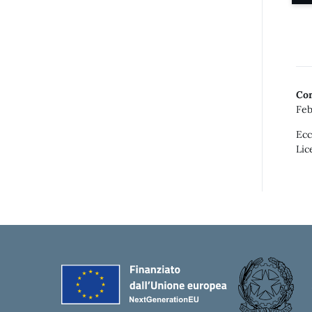
Con
Feb
Ecc
Lic