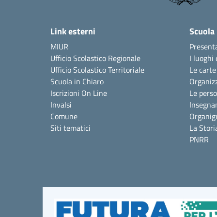
Link esterni
Scuola
MIUR
Present
Ufficio Scolastico Regionale
I luoghi 
Ufficio Scolastico Territoriale
Le carte
Scuola in Chiaro
Organiz
Iscrizioni On Line
Le pers
Invalsi
Insegna
Comune
Organi
Siti tematici
La Stori
PNRR