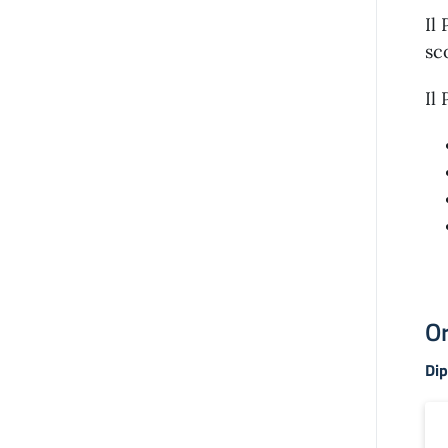
Il
sc
Il
Or
Di