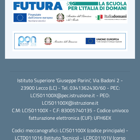
Istituto Superiore 'Giuseppe Parini', Via Badoni 2 -
23900 Lecco (LC) - Tel. 0341362430/60 - PEC:
LCIS01100X@pec.istruzione.it
- PEO:
LCIS01100X@istruzione.it
C.M: LCIS01100X - C.F: 83005740135 - Codice univoco
fatturazione elettronica (CUF): UFH6EK
Codici meccanografici: LCIS01100X (codice principale) -
LCTD011016 (Istituto Tecnico) - LCRC01101V (corso