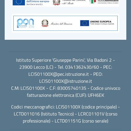
Istituto Superiore 'Giuseppe Parini', Via Badoni 2 -
23900 Lecco (LC) - Tel. 0341362430/60 - PEC:
LCIS01100X@pec.istruzione.it
- PEO:
LCIS01100X@istruzione.it
C.M: LCIS01100X - C.F: 83005740135 - Codice univoco
fatturazione elettronica (CUF): UFH6EK
Codici meccanografici: LCIS01100X (codice principale) -
LCTD011016 (Istituto Tecnico) - LCRC01101V (corso
professionale) - LCTD01151G (corso serale)