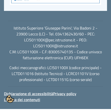
Istituto Superiore 'Giuseppe Parini', Via Badoni 2 -
23900 Lecco (LC) - Tel. 0341362430/60 - PEC:
LCIS01100X@pec.istruzione.it
- PEO:
LCIS01100X@istruzione.it
C.M: LCIS01100X - C.F: 83005740135 - Codice univoco
fatturazione elettronica (CUF): UFH6EK
Codici meccanografici: LCIS01100X (codice principale) -
LCTD011016 (Istituto Tecnico) - LCRC01101V (corso
professionale) - LCTD01151G (corso serale)
Dichiarazione di accessibilità
Privacy policy
Licenza dei contenuti