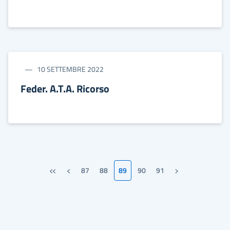
10 SETTEMBRE 2022
Feder. A.T.A. Ricorso
«
‹
›
87
88
89
90
91
Prima pagina
Pagina precedente
Pagina successiv