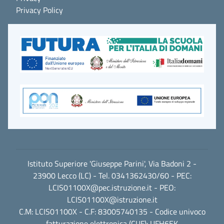
Privacy Policy
Istituto Superiore 'Giuseppe Parini', Via Badoni 2 -
23900 Lecco (LC) - Tel. 0341362430/60 - PEC:
LCIS01100X@pec.istruzione.it
- PEO:
LCIS01100X@istruzione.it
C.M: LCIS01100X - C.F: 83005740135 - Codice univoco
fatturazione elettronica (CUF): UFH6EK