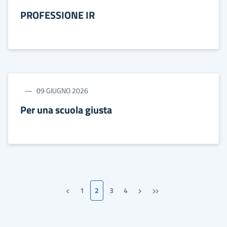
PROFESSIONE IR
09 GIUGNO 2026
Per una scuola giusta
‹
›
»
1
2
3
4
Pagina precedente
Pagina successiva
Ultima pagina