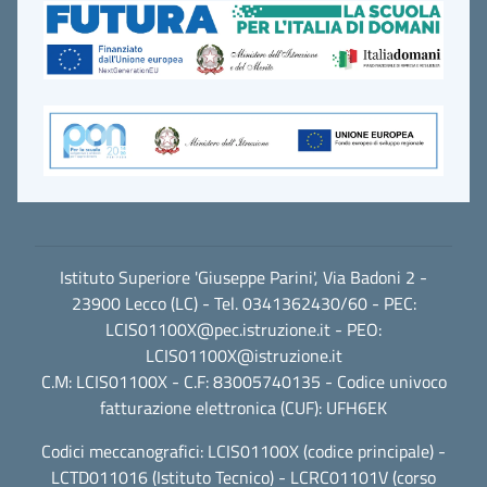
Istituto Superiore 'Giuseppe Parini', Via Badoni 2 -
23900 Lecco (LC) - Tel. 0341362430/60 - PEC:
LCIS01100X@pec.istruzione.it
- PEO:
LCIS01100X@istruzione.it
C.M: LCIS01100X - C.F: 83005740135 - Codice univoco
fatturazione elettronica (CUF): UFH6EK
Codici meccanografici: LCIS01100X (codice principale) -
LCTD011016 (Istituto Tecnico) - LCRC01101V (corso