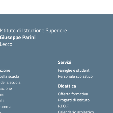
Istituto di Istruzione Superiore
Giuseppe Parini
Lecco
Servizi
azione
Famiglie e studenti
della scuola
Personale scolastico
 della scuola
Didattica
zazione
Offerta formativa
one
Progetti di Istituto
nti
P.T.O.F.
gramma
Calendario scolastico
a