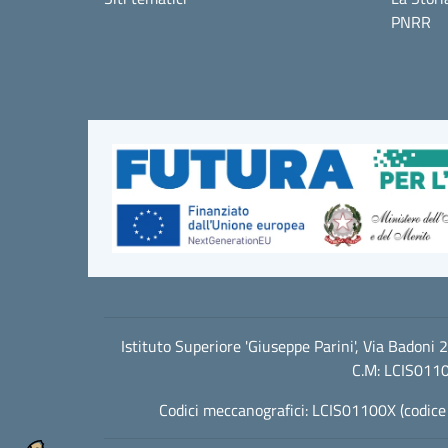
PNRR
Istituto Superiore 'Giuseppe Parini', Via Badon
C.M: LCIS0110
Codici meccanografici: LCIS01100X (codice