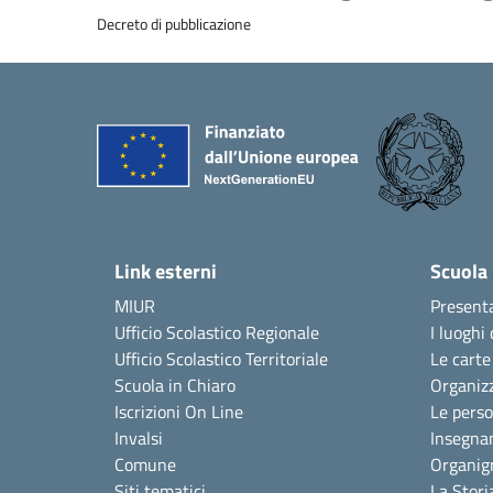
Decreto di pubblicazione
Link esterni
Scuola
MIUR
Present
Ufficio Scolastico Regionale
I luoghi 
Ufficio Scolastico Territoriale
Le carte
Scuola in Chiaro
Organiz
Iscrizioni On Line
Le pers
Invalsi
Insegna
Comune
Organi
Siti tematici
La Stori