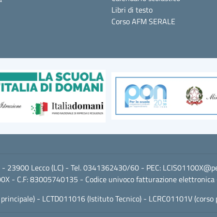
Libri di testo
Corso AFM SERALE
i 2 - 23900 Lecco (LC) - Tel. 0341362430/60 - PEC:
LCIS01100X@pec.
0X - C.F: 83005740135 - Codice univoco fatturazione elettronica
 principale) - LCTD011016 (Istituto Tecnico) - LCRC01101V (corso 