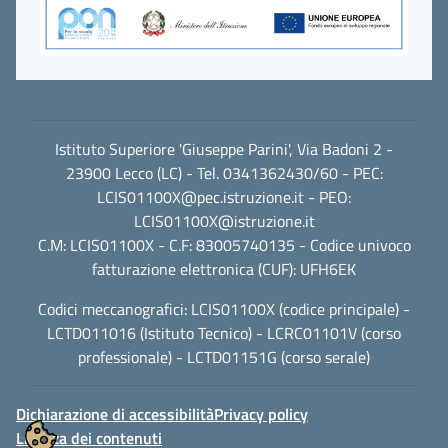
Istituto Superiore 'Giuseppe Parini', Via Badoni 2 -
23900 Lecco (LC) - Tel. 0341362430/60 - PEC:
LCIS01100X@pec.istruzione.it
- PEO:
LCIS01100X@istruzione.it
C.M: LCIS01100X - C.F: 83005740135 - Codice univoco
fatturazione elettronica (CUF): UFH6EK
Codici meccanografici: LCIS01100X (codice principale) -
LCTD011016 (Istituto Tecnico) - LCRC01101V (corso
professionale) - LCTD01151G (corso serale)
Dichiarazione di accessibilità
Privacy policy
Licenza dei contenuti