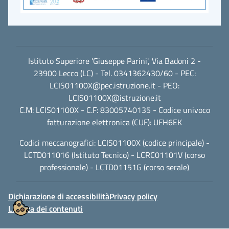
Istituto Superiore 'Giuseppe Parini', Via Badoni 2 -
23900 Lecco (LC) - Tel. 0341362430/60 - PEC:
LCIS01100X@pec.istruzione.it
- PEO:
LCIS01100X@istruzione.it
C.M: LCIS01100X - C.F: 83005740135 - Codice univoco
fatturazione elettronica (CUF): UFH6EK
Codici meccanografici: LCIS01100X (codice principale) -
LCTD011016 (Istituto Tecnico) - LCRC01101V (corso
professionale) - LCTD01151G (corso serale)
Dichiarazione di accessibilità
Privacy policy
Licenza dei contenuti