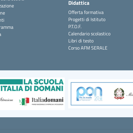
Didattica
zazione
Offerta formativa
one
Progetti di Istituto
nti
P.T.O.F.
gramma
Calendario scolastico
a
Libri di testo
Corso AFM SERALE