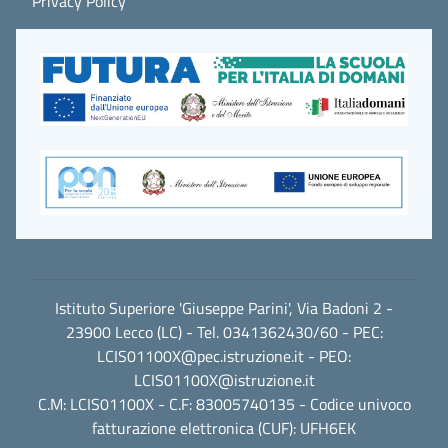
Privacy Policy
Istituto Superiore 'Giuseppe Parini', Via Badoni 2 -
23900 Lecco (LC) - Tel. 0341362430/60 - PEC:
LCIS01100X@pec.istruzione.it
- PEO:
LCIS01100X@istruzione.it
C.M: LCIS01100X - C.F: 83005740135 - Codice univoco
fatturazione elettronica (CUF): UFH6EK