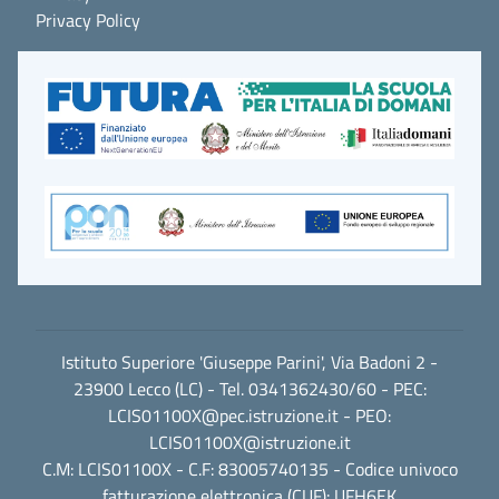
Privacy Policy
Istituto Superiore 'Giuseppe Parini', Via Badoni 2 -
23900 Lecco (LC) - Tel. 0341362430/60 - PEC:
LCIS01100X@pec.istruzione.it
- PEO:
LCIS01100X@istruzione.it
C.M: LCIS01100X - C.F: 83005740135 - Codice univoco
fatturazione elettronica (CUF): UFH6EK