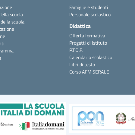
azione
Famiglie e studenti
della scuola
Personale scolastico
 della scuola
Didattica
zazione
Offerta formativa
one
Progetti di Istituto
nti
P.T.O.F.
gramma
Calendario scolastico
a
Libri di testo
Corso AFM SERALE