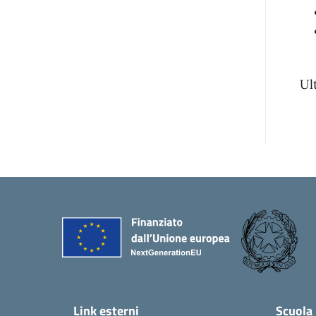
Ul
Link esterni
Scuola