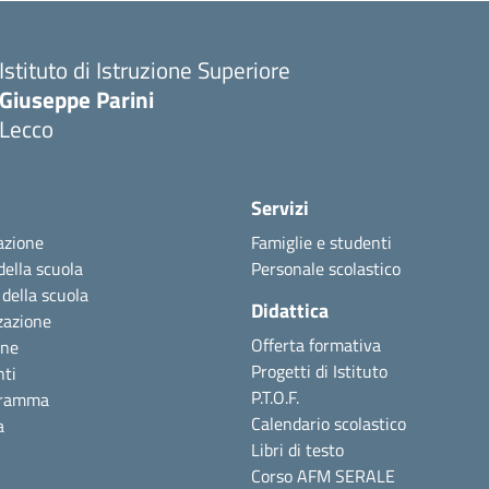
Istituto di Istruzione Superiore
Giuseppe Parini
Lecco
Servizi
azione
Famiglie e studenti
della scuola
Personale scolastico
 della scuola
Didattica
zazione
Offerta formativa
one
Progetti di Istituto
nti
P.T.O.F.
gramma
Calendario scolastico
a
Libri di testo
Corso AFM SERALE