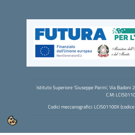
Istituto Superiore 'Giuseppe Parini', Via Badon
C.M: LCIS0110
Codici meccanografici: LCIS01100X (codice