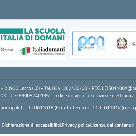
i 2 - 23900 Lecco (LC) - Tel. 0341362430/60 - PEC:
LCIS01100X@pec.
0X - C.F: 83005740135 - Codice univoco fatturazione elettronica
 principale) - LCTD011016 (Istituto Tecnico) - LCRC01101V (corso 
Dichiarazione di accessibilità
Privacy policy
Licenza dei contenuti