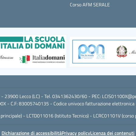
Corso AFM SERALE
i 2 - 23900 Lecco (LC) - Tel. 0341362430/60 - PEC:
LCIS01100X@pec.
0X - C.F: 83005740135 - Codice univoco fatturazione elettronica
 principale) - LCTD011016 (Istituto Tecnico) - LCRC01101V (corso 
Dichiarazione di accessibilità
Privacy policy
Licenza dei contenuti