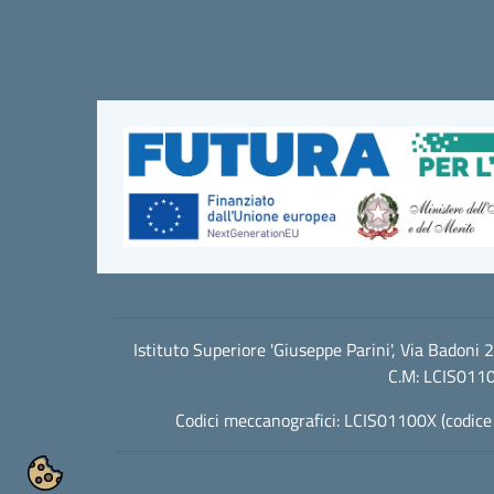
Istituto Superiore 'Giuseppe Parini', Via Badon
C.M: LCIS0110
Codici meccanografici: LCIS01100X (codice