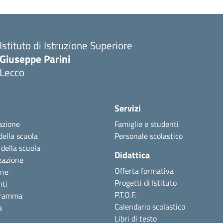
Istituto di Istruzione Superiore
Giuseppe Parini
Lecco
Servizi
azione
Famiglie e studenti
della scuola
Personale scolastico
 della scuola
Didattica
zazione
Offerta formativa
one
Progetti di Istituto
nti
P.T.O.F.
gramma
Calendario scolastico
a
Libri di testo